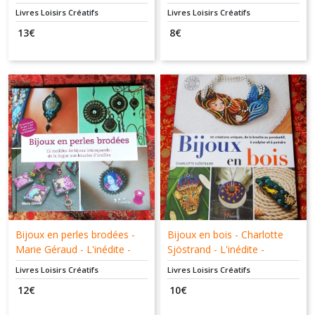
Tonioni - L'inédite -
9782350323015
Livres Loisirs Créatifs
Livres Loisirs Créatifs
9782350322827 - Livre
13
€
8
€
d'occasion
Bijoux en perles brodées -
Bijoux en bois - Charlotte
Marie Géraud - L'inédite -
Sjöstrand - L'inédite -
9782350322377
9782350323459
Livres Loisirs Créatifs
Livres Loisirs Créatifs
12
€
10
€