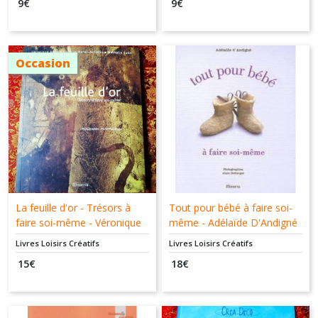
9
€
9
€
résultats
Occasion
La feuille d'or - Trésors à
Tout pour bébé à faire soi-
faire soi-même - Véronique
même - Adélaïde D'Andigné
Agon - Isabelle Marot-
- Minerva - 9782830706642
Livres Loisirs Créatifs
Livres Loisirs Créatifs
Achillas - Nathalie Sann -
15
€
18
€
Minerva - 9782830707038 -
Livre d'occasion