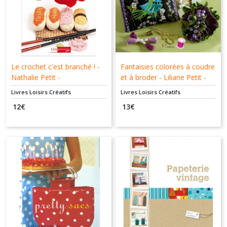
Le crochet c'est branché ! -
Fantaisies colorées à coudre
Nathalie Petit -
et à broder - Liliane Petit -
Créapassions.com -
L'inédite - 9782350322247
Livres Loisirs Créatifs
Livres Loisirs Créatifs
9782814100701
12
€
13
€