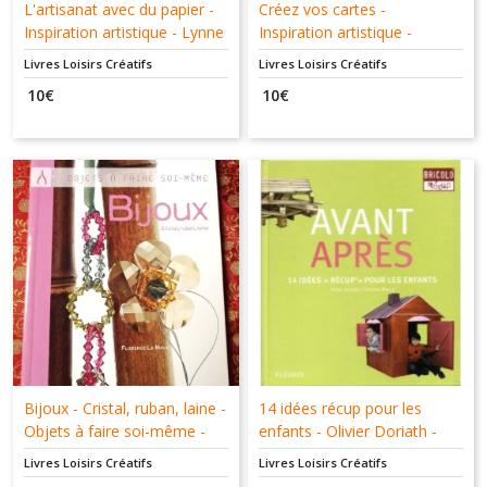
L'artisanat avec du papier -
Créez vos cartes -
Inspiration artistique - Lynne
Inspiration artistique -
Gardner - Broquet -
Stéphanie Weightman -
Livres Loisirs Créatifs
Livres Loisirs Créatifs
9782890008090
Broquet - 9782890007789
10
€
10
€
Bijoux - Cristal, ruban, laine -
14 idées récup pour les
Objets à faire soi-même -
enfants - Olivier Doriath -
Florence Le Maux - Minerva
Christian Maury - Fleurus
Livres Loisirs Créatifs
Livres Loisirs Créatifs
- 9782830709315
Collection Avant Après -