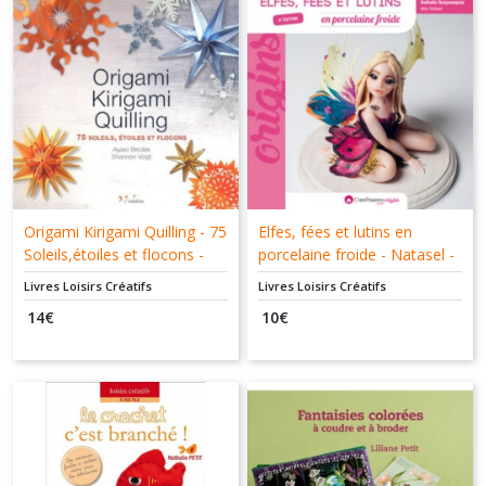
Origami Kirigami Quilling - 75
Elfes, fées et lutins en
Soleils,étoiles et flocons -
porcelaine froide - Natasel -
Ayako Brodek - Shannon
Nathalie Quiquempois -
Livres Loisirs Créatifs
Livres Loisirs Créatifs
Voigt - L'inédite -
Créapassions.com -
14
€
10
€
9782350322766
9782814104471