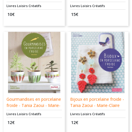
Tolra
Gallard - Violette Sembon -
Livres Loisirs Créatifs
Livres Loisirs Créatifs
Aubanel
10
€
15
€
Gourmandises en porcelaine
Bijoux en porcelaine froide -
froide - Tania Zaoui - Marie-
Tania Zaoui - Marie-Claire
Claire
Livres Loisirs Créatifs
Livres Loisirs Créatifs
12
€
12
€