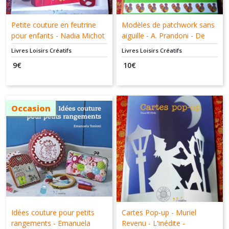
Petite couture en feutrine
Modèles de patchwork sans
pour enfants - Nadia Michot
aiguille - A. Prandoni - De
- L'inédite - 9782350322612
Vecchi - 9782732883519
Livres Loisirs Créatifs
Livres Loisirs Créatifs
9
€
10
€
Occasion
Idées couture pour petits
Cartes Pop-up - Muriel
rangements - Emanuela
Revenu - L'inédite -