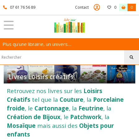
Fermer
07 61 76 56 89
Contact
0
0
FILTRES
Tous
Plus qu'une librairie, un univers....
les
produits
Livres
Loisirs,
Nature,
Sport
Livres Loisirs créatifs
Retrouvez nos livres sur les
Loisirs
Livres
Créatifs
tel que la
Couture
, la
Porcelaine
Animaux
-
froide
, le
Cartonnage
, la
Feutrine
, la
Insectes
Création de Bijoux
(17)
, le
Patchwork
, la
Mosaïque
mais aussi des
Objets pour
enfants
Livres