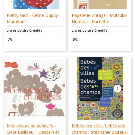
Pretty sacs - Céline Dupuy -
Papeterie vintage - Mutsuko
Marabout
Numata - Hachette
Livres Loisirs Créatifs
Livres Loisirs Créatifs
7
€
9
€
Mes décors en adhèsifs -
Bébés des villes, bébés des
Odile Bailloeul - Dessain et
champs - Stèphanie Boiteux-