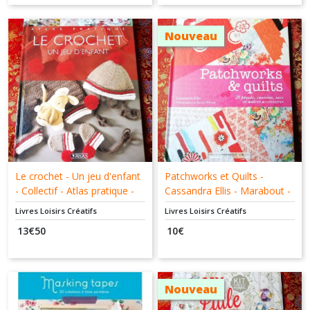
Nouveau
Le crochet - Un jeu d'enfant
Patchworks et Quilts -
- Collectif - Atlas pratique -
Cassandra Ellis - Marabout -
9782723460965
9782501078993
Livres Loisirs Créatifs
Livres Loisirs Créatifs
13
€
50
10
€
Nouveau