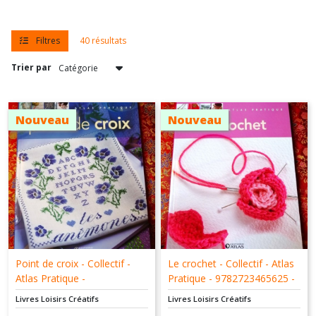
Jardin
-
Fleurs
-
Filtres
40 résultats
Potager
-
Trier par
Bio
(32)
Nouveau
Nouveau
Livres
Loisirs
créatifs
(40)
Livres
Sport
(3)
Point de croix - Collectif -
Le crochet - Collectif - Atlas
Atlas Pratique -
Pratique - 9782723465625 -
Afficher
9782723465632
Livre d'occasion
Livres Loisirs Créatifs
Livres Loisirs Créatifs
les