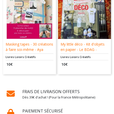
Masking tapes - 30 créations
My little déco - Kit d'objets
à faire soi-même - Aya
en papier - Le BDAG -
Nagaoka - Rie Takeuchi - Du
Hachette - 9782012384989
Livres Loisirs Créatifs
Livres Loisirs Créatifs
Chêne - 9782812305368
10
€
10
€
FRAIS DE LIVRAISON OFFERTS
Dès 39€ d'achat ! (Pour la France Métropolitaine)
PAIEMENT SÉCURISÉ