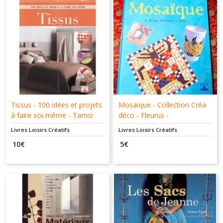
Tissus - 100 idées et projets
Mosaïque - Collection Créa
à faire soi-même - Tamsi
déco - Fleurus -
Weston - Fleurus -
9782215070733
Livres Loisirs Créatifs
Livres Loisirs Créatifs
9782215075264
10
€
5
€