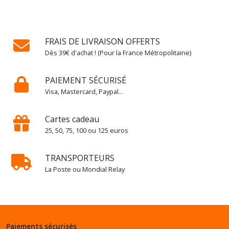
Décoration
d'intérieur
(7)
FRAIS DE LIVRAISON OFFERTS
Dès 39€ d'achat ! (Pour la France Métropolitaine)
Livres
Métiers
d'art
PAIEMENT SÉCURISÉ
-
Visa, Mastercard, Paypal...
Artisanat
(9)
Cartes cadeau
25, 50, 75, 100 ou 125 euros
Livres
Mode
-
TRANSPORTEURS
Bijoux
La Poste ou Mondial Relay
-
Accessoires
(8)
Livres
Paiements sécurisés
Design