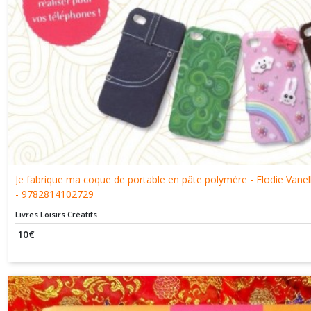
Je fabrique ma coque de portable en pâte polymère - Elodie Vane
- 9782814102729
Livres Loisirs Créatifs
10
€