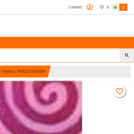
Contact
0
0
 - Fleurus - 9782215023784