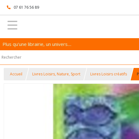
07 61 76 56 89
Plus qu'une librairie, un univers....
Accueil
Livres Loisirs, Nature, Sport
Livres Loisirs créatifs
P