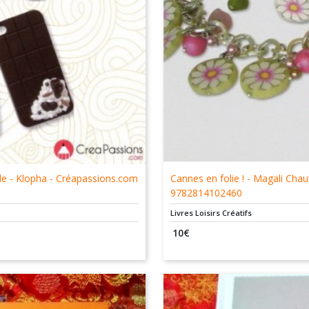
lle - Klopha - Créapassions.com
Cannes en folie ! - Magali Cha
9782814102460
Livres Loisirs Créatifs
10
€