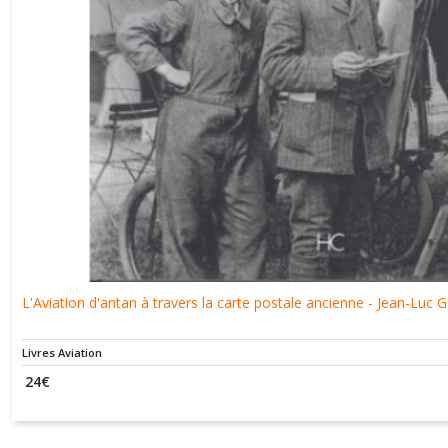
et
Technologie
(2)
Afficher
les
résultats
L'Aviation d'antan à travers la carte postale ancienne - Jean-Luc G
Livres Aviation
24
€