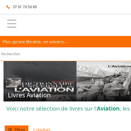
Fermer
07 61 76 56 89
FILTRES
Tous
Plus qu'une librairie, un univers....
les
produits
Livres
Sciences
&
Techniques
Livres
Automobile
Livres Aviation
-
Moto
Voici notre sélection de livres sur l'
Aviation
, le
(6)
Livres
Filtres
2 résultats