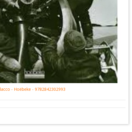
 Polacco - Hoëbeke - 9782842302993