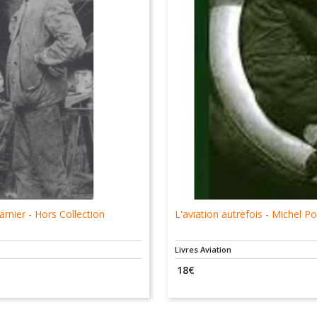
arnier - Hors Collection
L'aviation autrefois - Michel
Livres Aviation
18
€