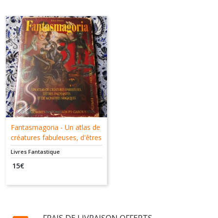
Livres
Thèmes
Littéraires
(10)
Afficher
les
résultats
Fantasmagoria - Un atlas de
créatures fabuleuses, d'êtres
enchantés et de monstres
Livres Fantastique
magiques - Julia Bruce - Elcy
15
€
- 9782753203273
FRAIS DE LIVRAISON OFFERTS