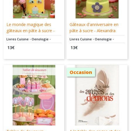
Le monde magique des
Gâteaux d'anniversaire en
gâteaux en pâte à sucre -
pâte à sucre - Alexandra
Emilie & Aurélie Ceschia -
Hémon - Créapassions.com
Livres Cuisine - Oenologie -
Livres Cuisine - Oenologie -
Créapassions.com -
- 9782814101616
Dessert - Pâtisserie
Dessert - Pâtisserie
13
€
13
€
9782814102705
Occasion