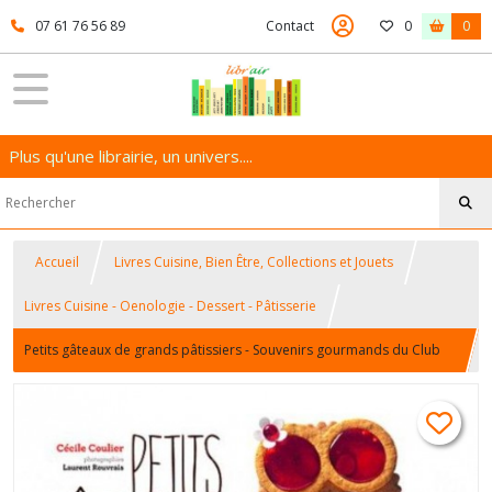
07 61 76 56 89
Contact
0
0
Plus qu'une librairie, un univers....
Accueil
Livres Cuisine, Bien Être, Collections et Jouets
Livres Cuisine - Oenologie - Dessert - Pâtisserie
Petits gâteaux de grands pâtissiers - Souvenirs gourmands du Club
des Sucrés - Cécile Coulier - De la Martinière