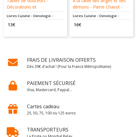
Tables de douceurs -
A la table des anges et des
Décorations et
démons - Pierre Chavot -
gourmandises - Nadège
Sophie Brissaud - De la
Livres Cuisine - Oenologie -
Livres Cuisine - Oenologie -
Laurent - Créapassions.com
Martinière - 9782732446387
Dessert - Pâtisserie
Dessert - Pâtisserie
13
€
16
€
- 9782814101845
- Livre d'Occasion
FRAIS DE LIVRAISON OFFERTS
Dès 39€ d'achat ! (Pour la France Métropolitaine)
PAIEMENT SÉCURISÉ
Visa, Mastercard, Paypal...
Cartes cadeau
25, 50, 75, 100 ou 125 euros
TRANSPORTEURS
La Poste ou Mondial Relay