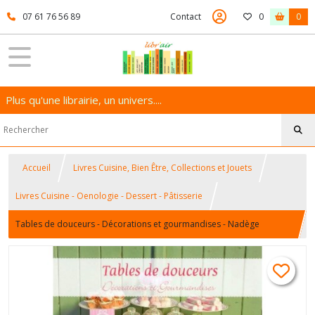
07 61 76 56 89
Contact
0
0
Plus qu'une librairie, un univers....
Accueil
Livres Cuisine, Bien Être, Collections et Jouets
Livres Cuisine - Oenologie - Dessert - Pâtisserie
Tables de douceurs - Décorations et gourmandises - Nadège
Laurent - Créapassions.com - 9782814101845