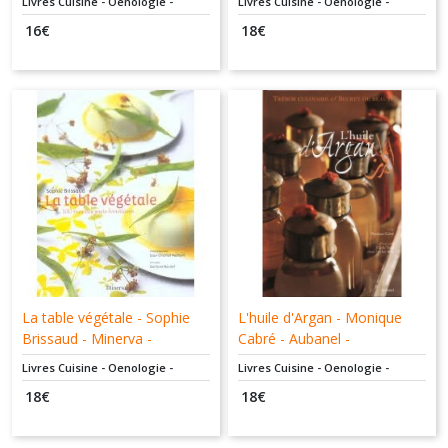
Livres Cuisine - Oenologie -
Livres Cuisine - Oenologie -
Martinière - 9782732446387
Dessert - Pâtisserie
Dessert - Pâtisserie
16
€
18
€
- Livre d'Occasion
La table végétale - Sophie
L'huile d'Argan - Monique
Brissaud - Minerva -
Cabré - Aubanel -
9782830708585
9782700604672
Livres Cuisine - Oenologie -
Livres Cuisine - Oenologie -
Dessert - Pâtisserie
Dessert - Pâtisserie
18
€
18
€