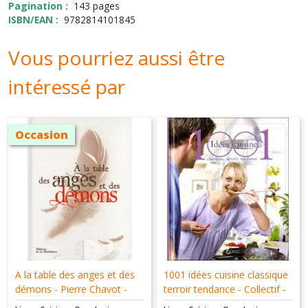
Pagination :
143 pages
ISBN/EAN :
9782814101845
Vous pourriez aussi être
intéressé par
Occasion
A la table des anges et des
1001 idées cuisine classique
démons - Pierre Chavot -
terroir tendance - Collectif -
Sophie Brissaud - De la
SAEP - 9782737226519