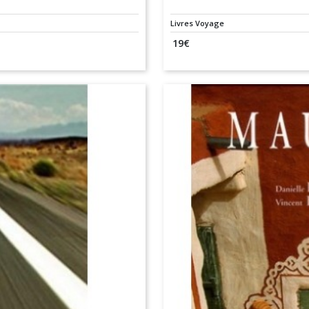
Livres Voyage
19
€