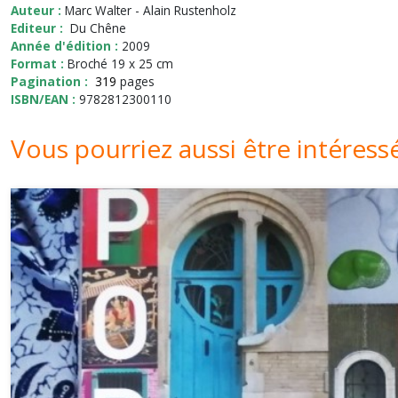
Auteur :
Marc Walter - Alain Rustenholz
Editeur :
Du Chêne
Année d'édition :
2009
Format :
Broché 19 x 25 cm
Pagination :
319
pages
ISBN/EAN :
9782812300110
Vous pourriez aussi être intéress