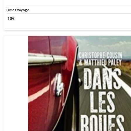
Livres Voyage
10
€