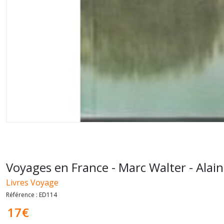
Voyages en France - Marc Walter - Ala
Livres Voyage
Référence :
ED114
17
€