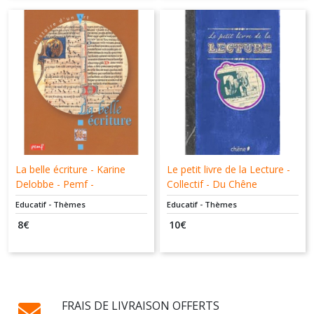
La belle écriture - Karine
Le petit livre de la Lecture -
Delobbe - Pemf -
Collectif - Du Chêne
9782845264076
Educatif - Thèmes
Educatif - Thèmes
8
€
10
€
FRAIS DE LIVRAISON OFFERTS