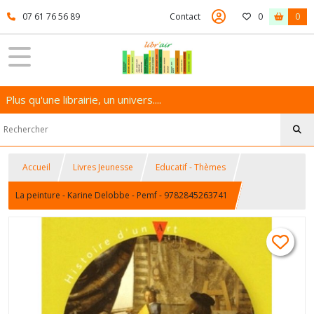
07 61 76 56 89
Contact
0
0
Plus qu'une librairie, un univers....
Accueil
Livres Jeunesse
Educatif - Thèmes
La peinture - Karine Delobbe - Pemf - 9782845263741