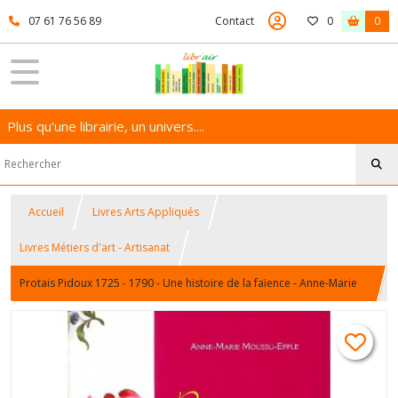
07 61 76 56 89
Contact
0
0
Plus qu'une librairie, un univers....
Accueil
Livres Arts Appliqués
Livres Métiers d'art - Artisanat
Protais Pidoux 1725 - 1790 - Une histoire de la faïence - Anne-Marie
Moussu-Epple - Jean Epple