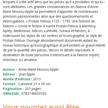
lesquels il a été actif ainsi que les pièces qu'il a produites et qui lu i
sont attribuées. Les grandes connaissances en faïence d'Anne-
Marie Moussu-Epple lui permettent d'apporter de nombreuses
précision passionnantes ainsi que des questionnements et
interrogations. « Protais Pidoux 1725 - 1790. Une histoire de
faïence » convie le lecteur à suivre Protaix Pidoux à Mennecy,
Aprey, Meillonnas, Mâcon, Lunéville, Sceaux et Nevers, à
redécouvrir les styles de ces centres et l'iconographie, le style de
Protaix Pidoux. Ouvrage abondamment documenté autant au
niveau historique qu'iconographique et présentant un grand intérêt
de par la quantité des pièces, décors et détails reproduits. A
destination de toute personne s'intéressant à la faïence expert,
chercheur ou amateur.
Auteur :
Anne-Marie Moussu-Epple
Editeur :
Jean Epple
Année d'édition :
2013
Format :
Cartonné 21 x 30 cm
Pagination :
207 pages
ISBN/EAN :
9782746650763
Vous pourriez aussi être