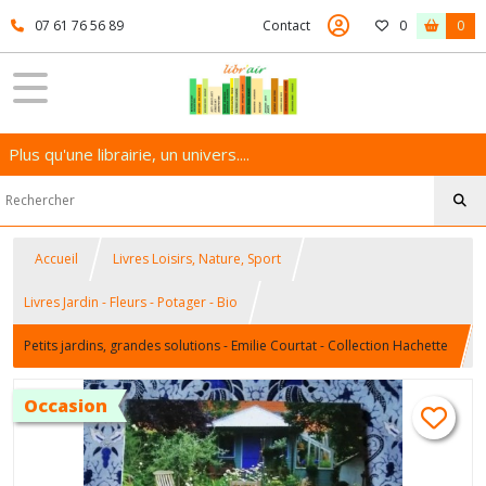
07 61 76 56 89
Contact
0
0
Plus qu'une librairie, un univers....
Accueil
Livres Loisirs, Nature, Sport
Livres Jardin - Fleurs - Potager - Bio
Petits jardins, grandes solutions - Emilie Courtat - Collection Hachette
Les carrés verts - 9782012358874 - Livre d'occasion
Occasion