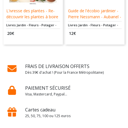
L'ivresse des plantes - Re-
Guide de l'écobio jardinier -
découvrir les plantes à boire
Pierre Nessmann - Aubanel -
- Serge Schall - Plume de
9782700606195
Livres Jardin - Fleurs - Potager -
Livres Jardin - Fleurs - Potager -
carotte - 9782366720853
Bio
Bio
20
€
12
€
FRAIS DE LIVRAISON OFFERTS
Dès 39€ d'achat ! (Pour la France Métropolitaine)
PAIEMENT SÉCURISÉ
Visa, Mastercard, Paypal...
Cartes cadeau
25, 50, 75, 100 ou 125 euros