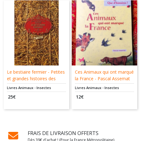
Le bestiaire fermier - Petites
Ces Animaux qui ont marqué
et grandes histoires des
la France - Pascal Assemat
animaux domestiqués -
- Le papillon rouge
Livres Animaux - Insectes
Livres Animaux - Insectes
Jean-Baptiste de Panafieu -
25
€
12
€
Plume de carotte -
9782915810646
FRAIS DE LIVRAISON OFFERTS
Dès 39€ d'achat ! (Pour la France Métropolitaine)