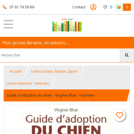
07 61 76 56 89
Contact
0
0
Plus qu'une librairie, un univers....
Accueil
Livres Loisirs, Nature, Sport
Livres Animaux - Insectes
Guide d'adoption du chien - Virginie Bhat - Hachette -
9782012374737