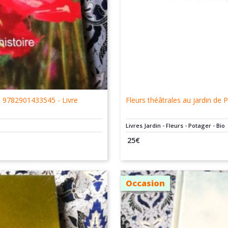
 - 9782901433545 - Livre
Fleurs théâtrales au jardin de
Livres Jardin - Fleurs - Potager - Bio
25
€
Occasion