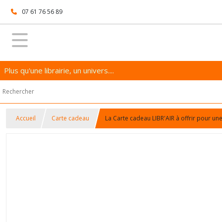
07 61 76 56 89
Plus qu'une librairie, un univers....
Accueil
Carte cadeau
La Carte cadeau LIBR'AIR à offrir pour une 