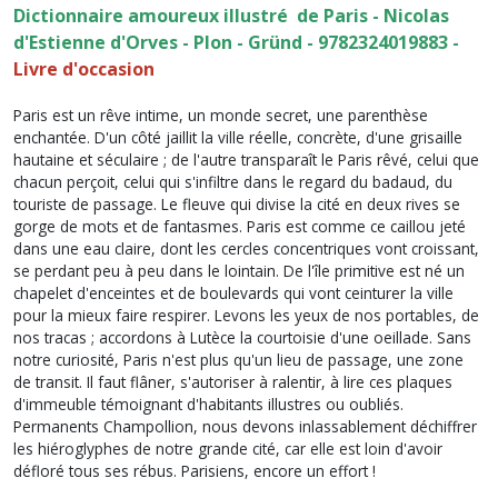
Dictionnaire amoureux illustré de Paris - Nicolas
d'Estienne d'Orves - Plon - Gründ - 9782324019883 -
Livre d'occasion
Paris est un rêve intime, un monde secret, une parenthèse
enchantée. D'un côté jaillit la ville réelle, concrète, d'une grisaille
hautaine et séculaire ; de l'autre transparaît le Paris rêvé, celui que
chacun perçoit, celui qui s'infiltre dans le regard du badaud, du
touriste de passage. Le fleuve qui divise la cité en deux rives se
gorge de mots et de fantasmes. Paris est comme ce caillou jeté
dans une eau claire, dont les cercles concentriques vont croissant,
se perdant peu à peu dans le lointain. De l'île primitive est né un
chapelet d'enceintes et de boulevards qui vont ceinturer la ville
pour la mieux faire respirer. Levons les yeux de nos portables, de
nos tracas ; accordons à Lutèce la courtoisie d'une oeillade. Sans
notre curiosité, Paris n'est plus qu'un lieu de passage, une zone
de transit. Il faut flâner, s'autoriser à ralentir, à lire ces plaques
d'immeuble témoignant d'habitants illustres ou oubliés.
Permanents Champollion, nous devons inlassablement déchiffrer
les hiéroglyphes de notre grande cité, car elle est loin d'avoir
défloré tous ses rébus. Parisiens, encore un effort !