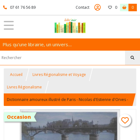
07 61 76 56 89
Contact
0
0
Plus qu'une librairie, un univers....
Accueil
Livres Régionalisme et Voyage
Livres Régionalisme
Dictionnaire amoureux illustré de Paris - Nicolas d'Estienne d'Orves -
Plon - Gründ - 9782324019883 - Livre d'occasion
Occasion