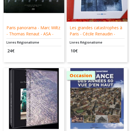
Paris panorama - Marc Wiltz
Les grandes catastrophes à
- Thomas Renaut - ASA -
Paris - Cécile Renaudin -
9782911589270
Archives et cultures -
Livres Régionalisme
Livres Régionalisme
9782350771274
24
€
10
€
Occasion