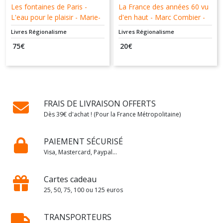
Les fontaines de Paris -
La France des années 60 vu
L'eau pour le plaisir - Marie-
d'en haut - Marc Combier -
Hélène Levadé - Hughes
Laurent Cabrol - Desinge &
Livres Régionalisme
Livres Régionalisme
Marcouyau - Chapitre Douze
Hugo - 9782755608526 -
75
€
20
€
- 9782915345056
Livre d'occasion
FRAIS DE LIVRAISON OFFERTS
Dès 39€ d'achat ! (Pour la France Métropolitaine)
PAIEMENT SÉCURISÉ
Visa, Mastercard, Paypal...
Cartes cadeau
25, 50, 75, 100 ou 125 euros
TRANSPORTEURS